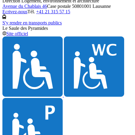
Direction Logement, environnement et architecture
Avenue du Chablais 46
Case postale 5080
1001 Lausanne
Ecrivez-nous
Tél.
+41 21 315 57 15
S'y rendre en transports publics
Le Saule des Pyramides
Site officiel