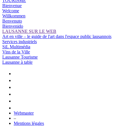
TOURISME
Bienvenue
Welcome
Willkommen
Benvenuto
Bienvenido
LAUSANNE SUR LE WEB
Art en ville – le guide de l'art dans l'espace public lausannois
Services industriels
SiL Multimédia
Vins de la Ville
Lausanne Tourisme
Lausanne à table
Webmaster
–
Mentions légales