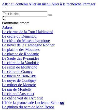
Aller au contenu
Aller au menu
Aller à la recherche
Partager
Patrimoine arboré
Arbres
Le charme de la Tour Haldimand
Le cèdre du Denantou
Le chêne du Musée olympique
Le noyer de la Campagne Rohner
Le platane des Mouettes
Le platane de Rhodanie
Le Saule des Pyramides
Le cèdre de la Vaudoise
Le sapin de Montriond
Le cèdre de Grancy
Le tilleul de Bon-Abri
Le noyer de Contigny
Le mûrier de Montoie
Le pin de Montelly
Le cèdre d'Ansermet
Le chêne vert de l'Art brut
L'if de la promenade Lucienne-Schnegg
Le ginkgo du parc de Mon Repos