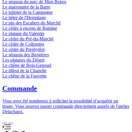
Le séquoia du parc de Mon Repos
Le marronnier de la Barre
Le tulipier de la Campagne
Le hêtre de l'Hermitage
Le pin des Escaliers du Marché
Le cèdre à encens de Rumine
Le platane du Valentin
Le cèdre du Pré-du-Marché
Le cèdre de Collonges
Le cèdre du Presbytère
Le séquoia des Bergières
Les platanes du Désert
Le chêne de Bois-Genoud
Le tilleul de la Chapelle
Le chêne de la Fauvette
Commande
Vous avez été nombreux à solliciter la possibilité d’acquérir un
tirage. Vous pouvez passer commande directement auprès de l'atelier
Delachaux.