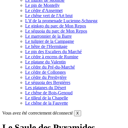
Le mûrier de Montoie
Le pin de Montelly
Le cèdre d'Ansermet
Le chêne vert de l'Art brut
L'if de la promenade Lucienne-Schnegg
Le ginkgo du parc de Mon Repos
Le séquoia du parc de Mon Repos
Le marronnier de la Barre
Le tulipier de la Campagne
Le hêtre de l'Hermitage
Le pin des Escaliers du Marché
Le cèdre à encens de Rumine
Le platane du Valentin
Le cèdre du Pré-du-Marché
Le cèdre de Collonges
Le cèdre du Presbytère
Le séquoia des Bergières
Les platanes du Désert
Le chêne de Bois-Genoud
Le tilleul de la Chapelle
Le chêne de la Fauvette
Vous avez été correctement déconnecté
X
Le Saule des Pyramides