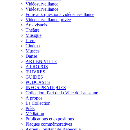
Vidéosurveillance
Vidéosurveillance
Foire aux questions vidéosurveillance
Vidéosurveillance privée
Arts visuels
Théâtre
Musique
Livre
Cinéma
Musées
Danse
ART EN VILLE
A PROPOS
ŒUVRES
GUIDES
PODCASTS
INFOS PRATIQUES
Collection d’art de la Ville de Lausanne
A propos
La Collection
Prêts
Médiation
Publications et expositions
Plaques commémoratives
Adrien Constant de Rebecque