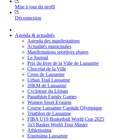
Mise à jour du profil
Déconnexion
Agenda & actualités
Agenda des manifestations
Actualités municipales
Manifestations sportives phares
Le Journal
Prix du livre de la Ville de Lausanne
Chocolat de la Ville
Cross de Lausanne
Urban Trail Lausanne
20KM de Lausanne
Cyclotour du Léman
Panathlon Family Games
Women Sport Evasion
Course Lausanne Capitale Olympique
Triathlon de Lausanne
FIBA U19 Basketball World Cup 2025
3x3 Basket World Tour Master
Athletissima
Equissima Lausanne