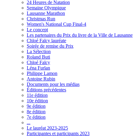
24 Heures de Natation
Semaine Olympique
Lausanne Marathon
Christmas Run
Women's National Cup Final-4
Le concept
Les partenaires du Prix du livre de la Ville de Lausanne
Chloé Falcy lauréate
Soirée de remise du Prix
La Sélection
Roland Buti
Chloé Falcy
Léna Furlan
Philippe Lamon
Antoine Rubin
Documents pour les médias
Éditions précédentes
11e édition
10e édition
9e édition
8e édition
7e édition
...
Le lauréat 2023-2025
Participantes et participants 2023