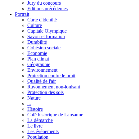
Jury du concours
Editions précédentes
Portrait
Carte d'identité
Culture
Capitale Olympique
Savoir et formation
Durabilité
Cohésion sociale
Economie
Plan climat
Géographie
Environnement
Protection contre le bruit
Qualité de l'air
Rayonnement non-ionisant
Protection des sols
Nature
...
Histoire
Café historique de Lausanne
La démarche
Le livre
Les événements
Population