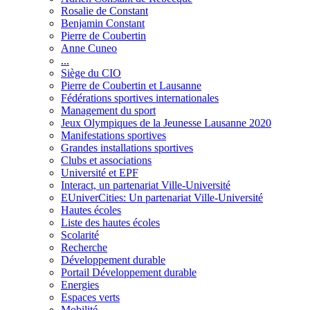
Rosalie de Constant
Benjamin Constant
Pierre de Coubertin
Anne Cuneo
...
Siège du CIO
Pierre de Coubertin et Lausanne
Fédérations sportives internationales
Management du sport
Jeux Olympiques de la Jeunesse Lausanne 2020
Manifestations sportives
Grandes installations sportives
Clubs et associations
Université et EPF
Interact, un partenariat Ville-Université
EUniverCities: Un partenariat Ville-Université
Hautes écoles
Liste des hautes écoles
Scolarité
Recherche
Développement durable
Portail Développement durable
Energies
Espaces verts
Mobilité