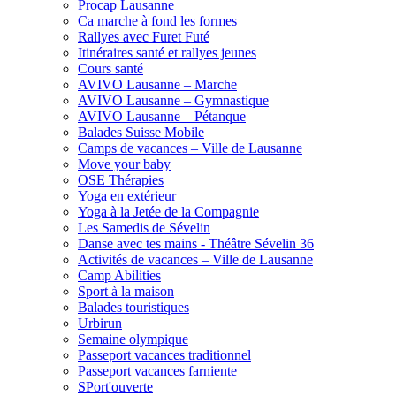
Procap Lausanne
Ca marche à fond les formes
Rallyes avec Furet Futé
Itinéraires santé et rallyes jeunes
Cours santé
AVIVO Lausanne – Marche
AVIVO Lausanne – Gymnastique
AVIVO Lausanne – Pétanque
Balades Suisse Mobile
Camps de vacances – Ville de Lausanne
Move your baby
OSE Thérapies
Yoga en extérieur
Yoga à la Jetée de la Compagnie
Les Samedis de Sévelin
Danse avec tes mains - Théâtre Sévelin 36
Activités de vacances – Ville de Lausanne
Camp Abilities
Sport à la maison
Balades touristiques
Urbirun
Semaine olympique
Passeport vacances traditionnel
Passeport vacances farniente
SPort'ouverte