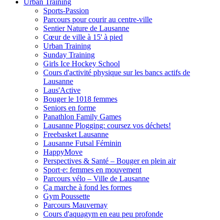
Urban Training
Sports-Passion
Parcours pour courir au centre-ville
Sentier Nature de Lausanne
Cœur de ville à 15' à pied
Urban Training
Sunday Training
Girls Ice Hockey School
Cours d'activité physique sur les bancs actifs de
Lausanne
Laus'Active
Bouger le 1018 femmes
Seniors en forme
Panathlon Family Games
Lausanne Plogging: coursez vos déchets!
Freebasket Lausanne
Lausanne Futsal Féminin
HappyMove
Perspectives & Santé – Bouger en plein air
Sport·e: femmes en mouvement
Parcours vélo – Ville de Lausanne
Ça marche à fond les formes
Gym Poussette
Parcours Mauvernay
Cours d'aquagym en eau peu profonde