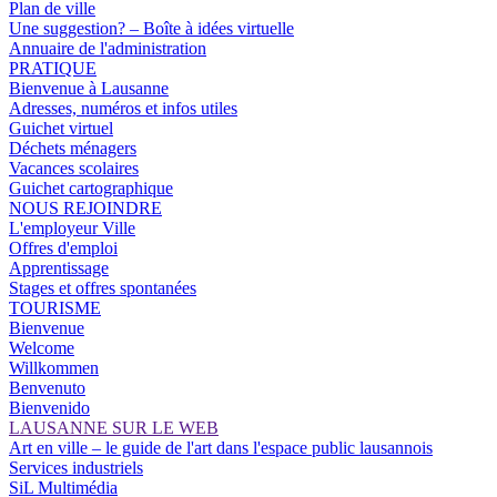
Plan de ville
Une suggestion? – Boîte à idées virtuelle
Annuaire de l'administration
PRATIQUE
Bienvenue à Lausanne
Adresses, numéros et infos utiles
Guichet virtuel
Déchets ménagers
Vacances scolaires
Guichet cartographique
NOUS REJOINDRE
L'employeur Ville
Offres d'emploi
Apprentissage
Stages et offres spontanées
TOURISME
Bienvenue
Welcome
Willkommen
Benvenuto
Bienvenido
LAUSANNE SUR LE WEB
Art en ville – le guide de l'art dans l'espace public lausannois
Services industriels
SiL Multimédia