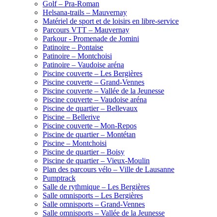
Golf – Pra-Roman
Helsana-trails – Mauvernay
Matériel de sport et de loisirs en libre-service
Parcours VTT – Mauvernay
Parkour - Promenade de Jomini
Patinoire – Pontaise
Patinoire – Montchoisi
Patinoire – Vaudoise aréna
Piscine couverte – Les Bergières
Piscine couverte – Grand-Vennes
Piscine couverte – Vallée de la Jeunesse
Piscine couverte – Vaudoise aréna
Piscine de quartier – Bellevaux
Piscine – Bellerive
Piscine couverte – Mon-Repos
Piscine de quartier – Montétan
Piscine – Montchoisi
Piscine de quartier – Boisy
Piscine de quartier – Vieux-Moulin
Plan des parcours vélo – Ville de Lausanne
Pumptrack
Salle de rythmique – Les Bergières
Salle omnisports – Les Bergières
Salle omnisports – Grand-Vennes
Salle omnisports – Vallée de la Jeunesse