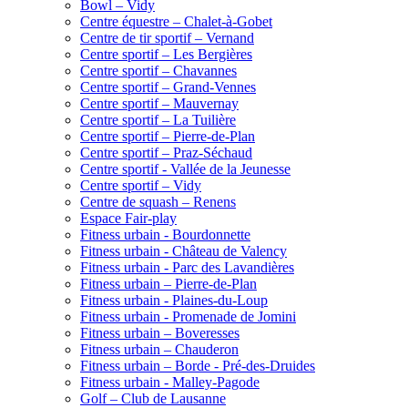
Bowl – Vidy
Centre équestre – Chalet-à-Gobet
Centre de tir sportif – Vernand
Centre sportif – Les Bergières
Centre sportif – Chavannes
Centre sportif – Grand-Vennes
Centre sportif – Mauvernay
Centre sportif – La Tuilière
Centre sportif – Pierre-de-Plan
Centre sportif – Praz-Séchaud
Centre sportif - Vallée de la Jeunesse
Centre sportif – Vidy
Centre de squash – Renens
Espace Fair-play
Fitness urbain - Bourdonnette
Fitness urbain - Château de Valency
Fitness urbain - Parc des Lavandières
Fitness urbain – Pierre-de-Plan
Fitness urbain - Plaines-du-Loup
Fitness urbain - Promenade de Jomini
Fitness urbain – Boveresses
Fitness urbain – Chauderon
Fitness urbain – Borde - Pré-des-Druides
Fitness urbain - Malley-Pagode
Golf – Club de Lausanne