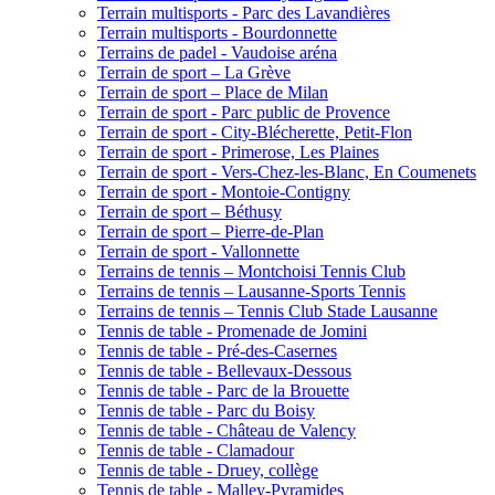
Terrain multisports - Parc des Lavandières
Terrain multisports - Bourdonnette
Terrains de padel - Vaudoise aréna
Terrain de sport – La Grève
Terrain de sport – Place de Milan
Terrain de sport - Parc public de Provence
Terrain de sport - City-Blécherette, Petit-Flon
Terrain de sport - Primerose, Les Plaines
Terrain de sport - Vers-Chez-les-Blanc, En Coumenets
Terrain de sport - Montoie-Contigny
Terrain de sport – Béthusy
Terrain de sport – Pierre-de-Plan
Terrain de sport - Vallonnette
Terrains de tennis – Montchoisi Tennis Club
Terrains de tennis – Lausanne-Sports Tennis
Terrains de tennis – Tennis Club Stade Lausanne
Tennis de table - Promenade de Jomini
Tennis de table - Pré-des-Casernes
Tennis de table - Bellevaux-Dessous
Tennis de table - Parc de la Brouette
Tennis de table - Parc du Boisy
Tennis de table - Château de Valency
Tennis de table - Clamadour
Tennis de table - Druey, collège
Tennis de table - Malley-Pyramides