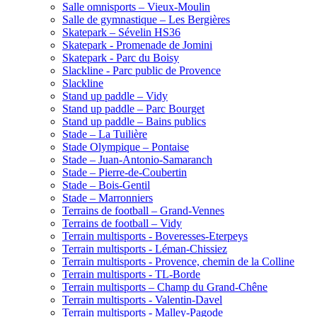
Salle omnisports – Vieux-Moulin
Salle de gymnastique – Les Bergières
Skatepark – Sévelin HS36
Skatepark - Promenade de Jomini
Skatepark - Parc du Boisy
Slackline - Parc public de Provence
Slackline
Stand up paddle – Vidy
Stand up paddle – Parc Bourget
Stand up paddle – Bains publics
Stade – La Tuilière
Stade Olympique – Pontaise
Stade – Juan-Antonio-Samaranch
Stade – Pierre-de-Coubertin
Stade – Bois-Gentil
Stade – Marronniers
Terrains de football – Grand-Vennes
Terrains de football – Vidy
Terrain multisports - Boveresses-Eterpeys
Terrain multisports - Léman-Chissiez
Terrain multisports - Provence, chemin de la Colline
Terrain multisports - TL-Borde
Terrain multisports – Champ du Grand-Chêne
Terrain multisports - Valentin-Davel
Terrain multisports - Malley-Pagode