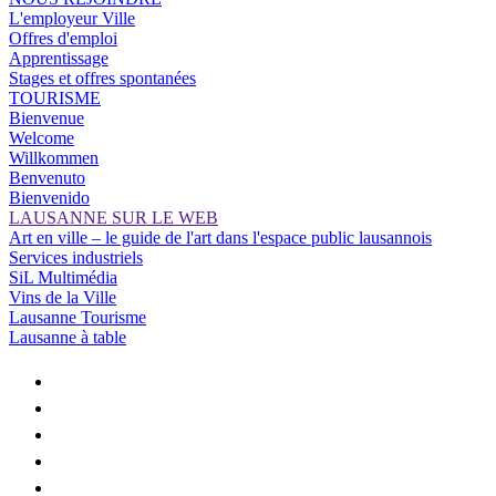
L'employeur Ville
Offres d'emploi
Apprentissage
Stages et offres spontanées
TOURISME
Bienvenue
Welcome
Willkommen
Benvenuto
Bienvenido
LAUSANNE SUR LE WEB
Art en ville – le guide de l'art dans l'espace public lausannois
Services industriels
SiL Multimédia
Vins de la Ville
Lausanne Tourisme
Lausanne à table