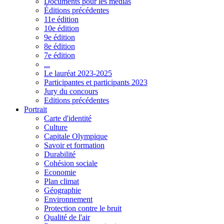
Documents pour les médias
Éditions précédentes
11e édition
10e édition
9e édition
8e édition
7e édition
...
Le lauréat 2023-2025
Participantes et participants 2023
Jury du concours
Editions précédentes
Portrait
Carte d'identité
Culture
Capitale Olympique
Savoir et formation
Durabilité
Cohésion sociale
Economie
Plan climat
Géographie
Environnement
Protection contre le bruit
Qualité de l'air