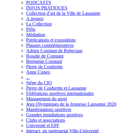
PODCASTS
INFOS PRATIQUES
Collection d’art de la Ville de Lausanne
A propos
La Collection
Prêts
Médiation
Publications et expositions
Plaques commémoratives
Adrien Constant de Rebecque
Rosalie de Constant
Benjamin Constant
Pierre de Coubertin
Anne Cuneo
...
Siège du CIO
Pierre de Coubertin et Lausanne
Fédérations sportives internationales
Management du sport
Jeux Olympiques de la Jeunesse Lausanne 2020
Manifestations sportives
Grandes installations sportives
Clubs et associations
Université et EPF
Interact, un partenariat Ville-Université