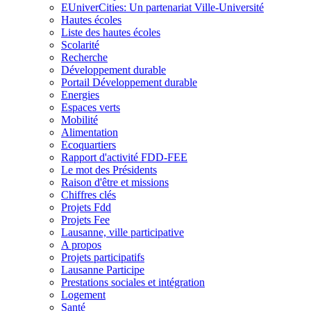
EUniverCities: Un partenariat Ville-Université
Hautes écoles
Liste des hautes écoles
Scolarité
Recherche
Développement durable
Portail Développement durable
Energies
Espaces verts
Mobilité
Alimentation
Ecoquartiers
Rapport d'activité FDD-FEE
Le mot des Présidents
Raison d'être et missions
Chiffres clés
Projets Fdd
Projets Fee
Lausanne, ville participative
A propos
Projets participatifs
Lausanne Participe
Prestations sociales et intégration
Logement
Santé