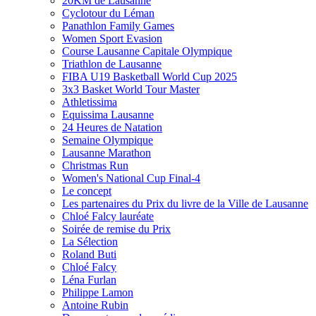
20KM de Lausanne
Cyclotour du Léman
Panathlon Family Games
Women Sport Evasion
Course Lausanne Capitale Olympique
Triathlon de Lausanne
FIBA U19 Basketball World Cup 2025
3x3 Basket World Tour Master
Athletissima
Equissima Lausanne
24 Heures de Natation
Semaine Olympique
Lausanne Marathon
Christmas Run
Women's National Cup Final-4
Le concept
Les partenaires du Prix du livre de la Ville de Lausanne
Chloé Falcy lauréate
Soirée de remise du Prix
La Sélection
Roland Buti
Chloé Falcy
Léna Furlan
Philippe Lamon
Antoine Rubin