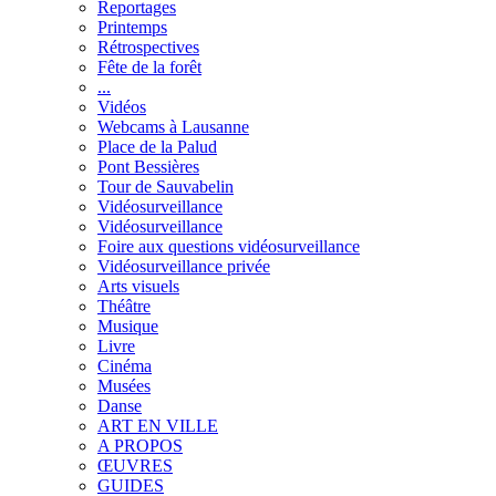
Reportages
Printemps
Rétrospectives
Fête de la forêt
...
Vidéos
Webcams à Lausanne
Place de la Palud
Pont Bessières
Tour de Sauvabelin
Vidéosurveillance
Vidéosurveillance
Foire aux questions vidéosurveillance
Vidéosurveillance privée
Arts visuels
Théâtre
Musique
Livre
Cinéma
Musées
Danse
ART EN VILLE
A PROPOS
ŒUVRES
GUIDES