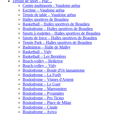
Terrain de sport – Plac...
Centre multisports - Vaudoise aréna
Escrime – Vaudoise aréna
Tennis de table – Vaudoise aréna
Halles sportives de Beaulieu
Basketball – Halles sportives de Beaulieu
Boulodrome – Halles sportives de Beaulieu
Sports à roulettes – Halles sportives de Beaulieu
Sports de force – Halles sportives de Beaulieu
Tennis Park – Halles sportives de Beaulieu
Badminton – Halle de Malley
Basketball – Vidy
Basketball – Les Bergières
Beach-volley – Bellerive
Beach-volley – Vidy
Boulodrome – Boule d'Or lausannoise
Boulodrome – La Forêt
Boulodrome – Vignes d'Argent
Boulodrome – Le Guet
Boulodrome – Marronniers
Boulodrome – Pyramides
Boulodrome – Pro Ticino
Boulodrome – Place de Milan
Boulodrome – Cigale
Boulodrome – Avivo