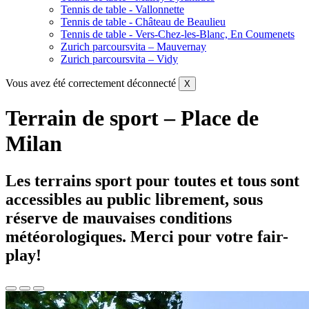
Tennis de table - Vallonnette
Tennis de table - Château de Beaulieu
Tennis de table - Vers-Chez-les-Blanc, En Coumenets
Zurich parcoursvita – Mauvernay
Zurich parcoursvita – Vidy
Vous avez été correctement déconnecté
X
Terrain de sport – Place de
Milan
Les terrains sport pour toutes et tous sont
accessibles au public librement, sous
réserve de mauvaises conditions
météorologiques. Merci pour votre fair-
play!