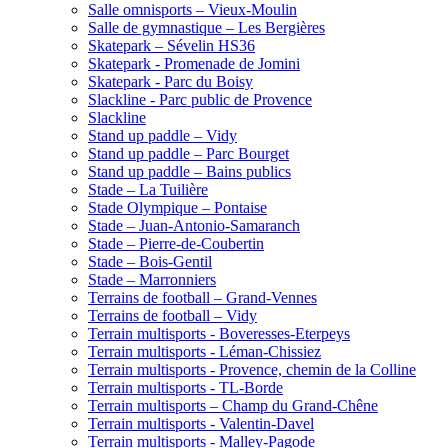
Salle omnisports – Vieux-Moulin
Salle de gymnastique – Les Bergières
Skatepark – Sévelin HS36
Skatepark - Promenade de Jomini
Skatepark - Parc du Boisy
Slackline - Parc public de Provence
Slackline
Stand up paddle – Vidy
Stand up paddle – Parc Bourget
Stand up paddle – Bains publics
Stade – La Tuilière
Stade Olympique – Pontaise
Stade – Juan-Antonio-Samaranch
Stade – Pierre-de-Coubertin
Stade – Bois-Gentil
Stade – Marronniers
Terrains de football – Grand-Vennes
Terrains de football – Vidy
Terrain multisports - Boveresses-Eterpeys
Terrain multisports - Léman-Chissiez
Terrain multisports - Provence, chemin de la Colline
Terrain multisports - TL-Borde
Terrain multisports – Champ du Grand-Chêne
Terrain multisports - Valentin-Davel
Terrain multisports - Malley-Pagode