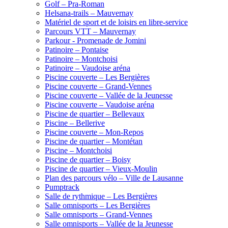
Golf – Pra-Roman
Helsana-trails – Mauvernay
Matériel de sport et de loisirs en libre-service
Parcours VTT – Mauvernay
Parkour - Promenade de Jomini
Patinoire – Pontaise
Patinoire – Montchoisi
Patinoire – Vaudoise aréna
Piscine couverte – Les Bergières
Piscine couverte – Grand-Vennes
Piscine couverte – Vallée de la Jeunesse
Piscine couverte – Vaudoise aréna
Piscine de quartier – Bellevaux
Piscine – Bellerive
Piscine couverte – Mon-Repos
Piscine de quartier – Montétan
Piscine – Montchoisi
Piscine de quartier – Boisy
Piscine de quartier – Vieux-Moulin
Plan des parcours vélo – Ville de Lausanne
Pumptrack
Salle de rythmique – Les Bergières
Salle omnisports – Les Bergières
Salle omnisports – Grand-Vennes
Salle omnisports – Vallée de la Jeunesse