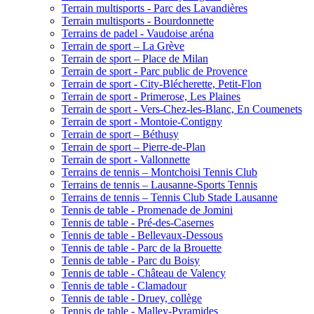
Terrain multisports - Parc des Lavandières
Terrain multisports - Bourdonnette
Terrains de padel - Vaudoise aréna
Terrain de sport – La Grève
Terrain de sport – Place de Milan
Terrain de sport - Parc public de Provence
Terrain de sport - City-Blécherette, Petit-Flon
Terrain de sport - Primerose, Les Plaines
Terrain de sport - Vers-Chez-les-Blanc, En Coumenets
Terrain de sport - Montoie-Contigny
Terrain de sport – Béthusy
Terrain de sport – Pierre-de-Plan
Terrain de sport - Vallonnette
Terrains de tennis – Montchoisi Tennis Club
Terrains de tennis – Lausanne-Sports Tennis
Terrains de tennis – Tennis Club Stade Lausanne
Tennis de table - Promenade de Jomini
Tennis de table - Pré-des-Casernes
Tennis de table - Bellevaux-Dessous
Tennis de table - Parc de la Brouette
Tennis de table - Parc du Boisy
Tennis de table - Château de Valency
Tennis de table - Clamadour
Tennis de table - Druey, collège
Tennis de table - Malley-Pyramides