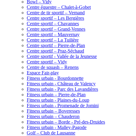
Bowl – Vidy
Centre équestre – Chalet-à-Gobet
Centre de tir sportif – Vernand
Centre sportif – Les Bergières
Centre sportif – Chavannes
Centre sportif – Grand-Vennes
Centre sportif – Mauvernay
Centre sportif – La Tuilière
Centre sportif – Pierre-de-Plan
Centre sportif – Praz-Séchaud
Centre sportif - Vallée de la Jeunesse
Centre sportif – Vidy
Centre de squash – Renens
Espace Fair-play
Fitness urbain - Bourdonnette
Fitness urbain - Château de Valency
Fitness urbain - Parc des Lavandières
Fitness urbain – Pierre-de-Plan
Fitness urbain - Plaines-du-Loup
Fitness urbain - Promenade de Jomini
Fitness urbain – Boveresses
Fitness urbain – Chauderon
Fitness urbain – Borde - Pré-des-Druides
Fitness urbain - Malley-Pagode
Golf – Club de Lausanne