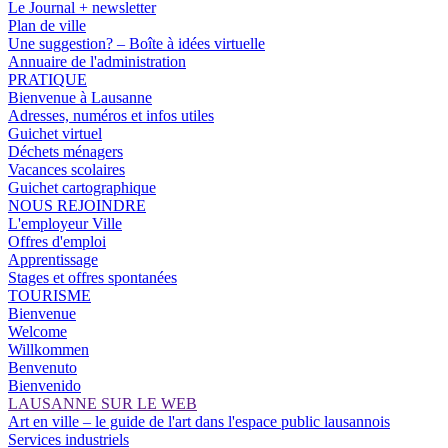
Le Journal + newsletter
Plan de ville
Une suggestion? – Boîte à idées virtuelle
Annuaire de l'administration
PRATIQUE
Bienvenue à Lausanne
Adresses, numéros et infos utiles
Guichet virtuel
Déchets ménagers
Vacances scolaires
Guichet cartographique
NOUS REJOINDRE
L'employeur Ville
Offres d'emploi
Apprentissage
Stages et offres spontanées
TOURISME
Bienvenue
Welcome
Willkommen
Benvenuto
Bienvenido
LAUSANNE SUR LE WEB
Art en ville – le guide de l'art dans l'espace public lausannois
Services industriels