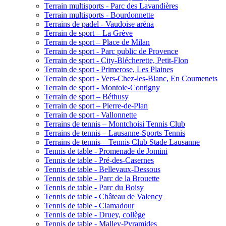
Terrain multisports - Parc des Lavandières
Terrain multisports - Bourdonnette
Terrains de padel - Vaudoise aréna
Terrain de sport – La Grève
Terrain de sport – Place de Milan
Terrain de sport - Parc public de Provence
Terrain de sport - City-Blécherette, Petit-Flon
Terrain de sport - Primerose, Les Plaines
Terrain de sport - Vers-Chez-les-Blanc, En Coumenets
Terrain de sport - Montoie-Contigny
Terrain de sport – Béthusy
Terrain de sport – Pierre-de-Plan
Terrain de sport - Vallonnette
Terrains de tennis – Montchoisi Tennis Club
Terrains de tennis – Lausanne-Sports Tennis
Terrains de tennis – Tennis Club Stade Lausanne
Tennis de table - Promenade de Jomini
Tennis de table - Pré-des-Casernes
Tennis de table - Bellevaux-Dessous
Tennis de table - Parc de la Brouette
Tennis de table - Parc du Boisy
Tennis de table - Château de Valency
Tennis de table - Clamadour
Tennis de table - Druey, collège
Tennis de table - Malley-Pyramides