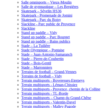
Salle omnisports – Vieux-Moulin
Salle de gymnastique – Les Bergières
Skatepark – Sévelin HS36
Skatepark - Promenade de Jomini
Skatepark - Parc du Boisy
Slackline - Parc public de Provence
Slackline
Stand up paddle – Vidy
Stand up paddle – Parc Bourget
Stand up paddle – Bains publics
Stade – La Tuilière
Stade Olympique – Pontaise
Stade – Juan-Antonio-Samaranch
Stade – Pierre-de-Coubertin
Stade – Bois-Gentil
Stade – Marronniers
Terrains de football – Grand-Vennes
Terrains de football – Vidy
Terrain multisports - Boveresses-Eterpeys
Terrain multisports - Léman-Chissiez
Terrain multisports - Provence, chemin de la Colline
Terrain multisports - TL-Borde
Terrain multisports – Champ du Grand-Chêne
Terrain multisports - Valentin-Davel
Terrain multisports - Malley-Pagode