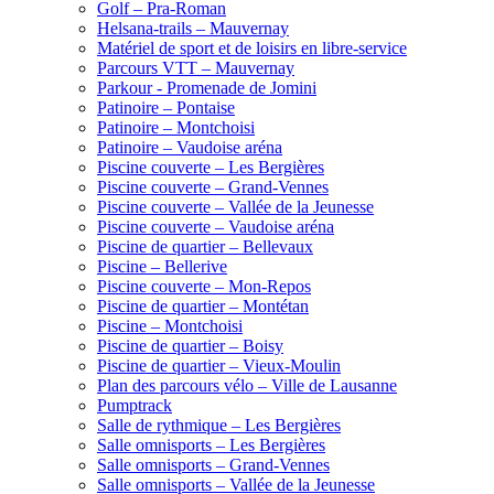
Golf – Pra-Roman
Helsana-trails – Mauvernay
Matériel de sport et de loisirs en libre-service
Parcours VTT – Mauvernay
Parkour - Promenade de Jomini
Patinoire – Pontaise
Patinoire – Montchoisi
Patinoire – Vaudoise aréna
Piscine couverte – Les Bergières
Piscine couverte – Grand-Vennes
Piscine couverte – Vallée de la Jeunesse
Piscine couverte – Vaudoise aréna
Piscine de quartier – Bellevaux
Piscine – Bellerive
Piscine couverte – Mon-Repos
Piscine de quartier – Montétan
Piscine – Montchoisi
Piscine de quartier – Boisy
Piscine de quartier – Vieux-Moulin
Plan des parcours vélo – Ville de Lausanne
Pumptrack
Salle de rythmique – Les Bergières
Salle omnisports – Les Bergières
Salle omnisports – Grand-Vennes
Salle omnisports – Vallée de la Jeunesse