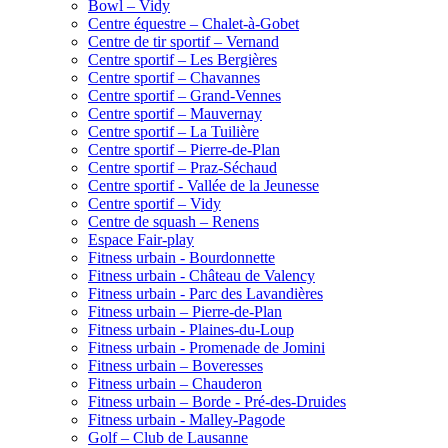
Bowl – Vidy
Centre équestre – Chalet-à-Gobet
Centre de tir sportif – Vernand
Centre sportif – Les Bergières
Centre sportif – Chavannes
Centre sportif – Grand-Vennes
Centre sportif – Mauvernay
Centre sportif – La Tuilière
Centre sportif – Pierre-de-Plan
Centre sportif – Praz-Séchaud
Centre sportif - Vallée de la Jeunesse
Centre sportif – Vidy
Centre de squash – Renens
Espace Fair-play
Fitness urbain - Bourdonnette
Fitness urbain - Château de Valency
Fitness urbain - Parc des Lavandières
Fitness urbain – Pierre-de-Plan
Fitness urbain - Plaines-du-Loup
Fitness urbain - Promenade de Jomini
Fitness urbain – Boveresses
Fitness urbain – Chauderon
Fitness urbain – Borde - Pré-des-Druides
Fitness urbain - Malley-Pagode
Golf – Club de Lausanne