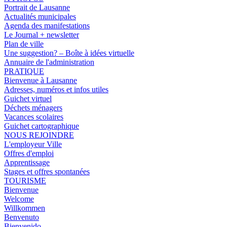
Portrait de Lausanne
Actualités municipales
Agenda des manifestations
Le Journal + newsletter
Plan de ville
Une suggestion? – Boîte à idées virtuelle
Annuaire de l'administration
PRATIQUE
Bienvenue à Lausanne
Adresses, numéros et infos utiles
Guichet virtuel
Déchets ménagers
Vacances scolaires
Guichet cartographique
NOUS REJOINDRE
L'employeur Ville
Offres d'emploi
Apprentissage
Stages et offres spontanées
TOURISME
Bienvenue
Welcome
Willkommen
Benvenuto
Bienvenido