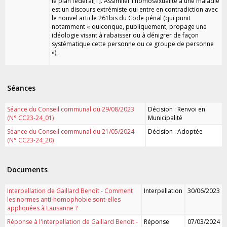
le plan fédéral[1]. Assimiler l'homosexualité à une maladie
est un discours extrémiste qui entre en contradiction avec
le nouvel article 261bis du Code pénal (qui punit
notamment « quiconque, publiquement, propage une
idéologie visant à rabaisser ou à dénigrer de façon
systématique cette personne ou ce groupe de personne
»).
Séances
Séance du Conseil communal du 29/08/2023
Décision : Renvoi en
(N° CC23-24_01)
Municipalité
Séance du Conseil communal du 21/05/2024
Décision : Adoptée
(N° CC23-24_20)
Documents
Interpellation de Gaillard Benoît - Comment
Interpellation
30/06/2023
les normes anti-homophobie sont-elles
appliquées à Lausanne ?
Réponse à l'interpellation de Gaillard Benoît -
Réponse
07/03/2024