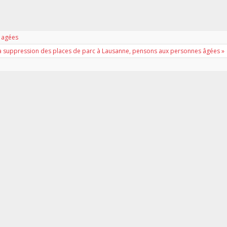
s agées
à la suppression des places de parc à Lausanne, pensons aux personnes âgées »