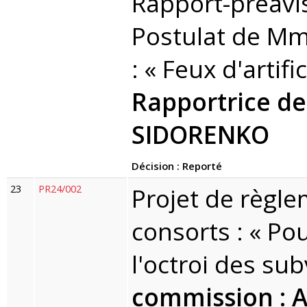
Rapport-préavi
Postulat de Mm
: « Feux d'artif
Rapportrice de
SIDORENKO
Décision : Reporté
23
PR24/002
Projet de règl
consorts : « P
l'octroi des su
commission : 