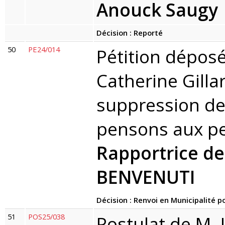
Anouck Saugy
Décision : Reporté
50
PE24/014
Pétition dépos
Catherine Gillar
suppression de
pensons aux pe
Rapportrice d
BENVENUTI
Décision : Renvoi en Municipalité 
51
POS25/038
Postulat de M. 