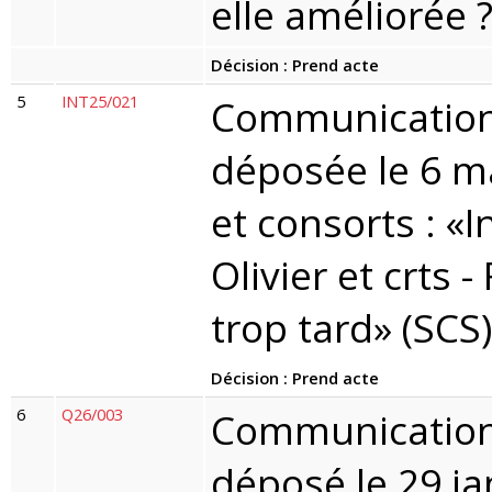
elle améliorée ?
Décision : Prend acte
5
INT25/021
Communication 
déposée le 6 m
et consorts : «
Olivier et crts -
trop tard» (SCS)
Décision : Prend acte
6
Q26/003
Communication 
déposé le 29 ja