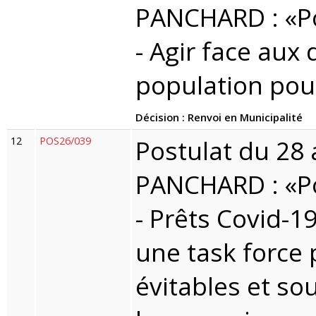
PANCHARD : «Pos
- Agir face aux 
population pou
Décision : Renvoi en Municipalité
12
POS26/039
Postulat du 28 a
PANCHARD : «Pos
- Prêts Covid-1
une task force p
évitables et so