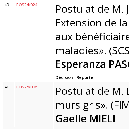
40
POS24/024
Postulat de M. 
Extension de la
aux bénéficiair
maladies». (SC
Esperanza PA
Décision : Reporté
41
POS25/008
Postulat de M. 
murs gris». (FI
Gaelle MIELI