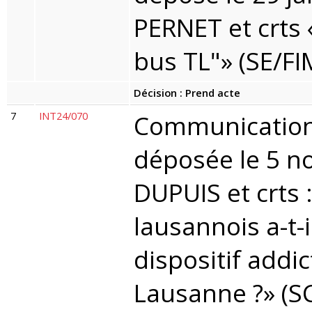
PERNET et crts 
bus TL"» (SE/FI
Décision : Prend acte
7
INT24/070
Communication 
déposée le 5 n
DUPUIS et crts :
lausannois a-t-i
dispositif addic
Lausanne ?» (S