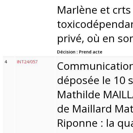
Marlène et crts
toxicodépendan
privé, où en s
Décision : Prend acte
4
INT24/057
Communication 
déposée le 10
Mathilde MAILLA
de Maillard Math
Riponne : la qua