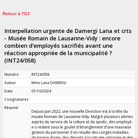
Retour à l'OJ
Interpellation urgente de Damergi Lana et crts
- Musée Romain de Lausanne-Vidy : encore
combien d'employés sacrifiés avant une
réaction appropriée de la municipalité ?
(INT24/058)
Numéro
INT24/058
Auteur
Mme Lana DAMERGI
Date
01/10/2024
Cosignataires
Résumé
Depuis juin 2022, une nouvelle Direction est à la tête du
musée Romain de Lausanne-Vidy. Malgré plusieurs alertes
auprès du service de la culture et du syndic, des employé-
e-s restent sous le goulet d'étranglement d'une mauvaise
gestion du personnel. Il en résulte des congés maladies
de longue durée, des départs à la retraite anticipée et des