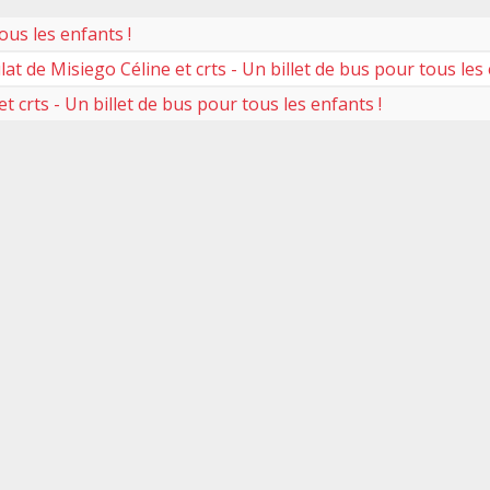
ous les enfants !
t de Misiego Céline et crts - Un billet de bus pour tous les 
 crts - Un billet de bus pour tous les enfants !