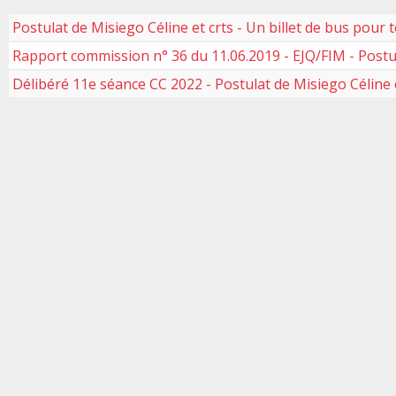
Postulat de Misiego Céline et crts - Un billet de bus pour t
Rapport commission n° 36 du 11.06.2019 - EJQ/FIM - Postula
Délibéré 11e séance CC 2022 - Postulat de Misiego Céline et