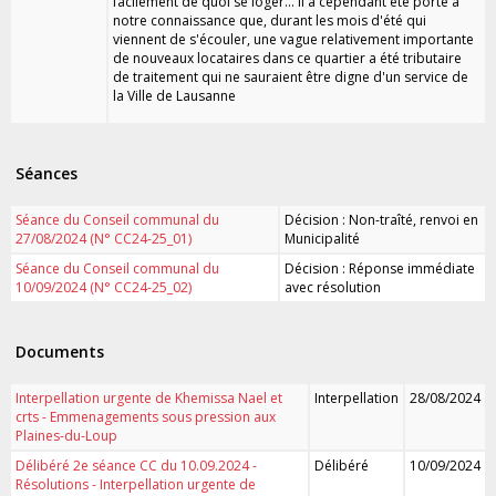
facilement de quoi se loger... Il a cependant été porté à
notre connaissance que, durant les mois d'été qui
viennent de s'écouler, une vague relativement importante
de nouveaux locataires dans ce quartier a été tributaire
de traitement qui ne sauraient être digne d'un service de
la Ville de Lausanne
Séances
Séance du Conseil communal du
Décision : Non-traîté, renvoi en
27/08/2024 (N° CC24-25_01)
Municipalité
Séance du Conseil communal du
Décision : Réponse immédiate
10/09/2024 (N° CC24-25_02)
avec résolution
Documents
Interpellation urgente de Khemissa Nael et
Interpellation
28/08/2024
crts - Emmenagements sous pression aux
Plaines-du-Loup
Délibéré 2e séance CC du 10.09.2024 -
Délibéré
10/09/2024
Résolutions - Interpellation urgente de