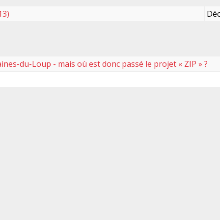
13)
Déc
aines-du-Loup - mais où est donc passé le projet « ZIP » ?