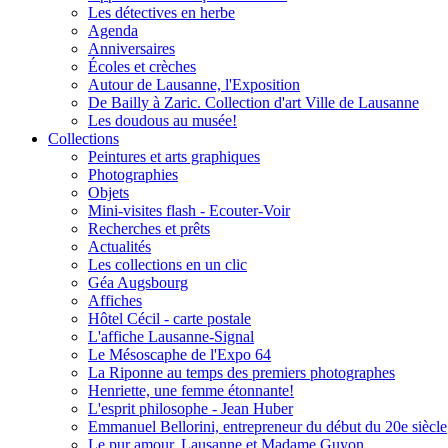
Les détectives en herbe
Agenda
Anniversaires
Écoles et crèches
Autour de Lausanne, l'Exposition
De Bailly à Zaric. Collection d'art Ville de Lausanne
Les doudous au musée!
Collections
Peintures et arts graphiques
Photographies
Objets
Mini-visites flash - Ecouter-Voir
Recherches et prêts
Actualités
Les collections en un clic
Géa Augsbourg
Affiches
Hôtel Cécil - carte postale
L'affiche Lausanne-Signal
Le Mésoscaphe de l'Expo 64
La Riponne au temps des premiers photographes
Henriette, une femme étonnante!
L'esprit philosophe - Jean Huber
Emmanuel Bellorini, entrepreneur du début du 20e siècle
Le pur amour, Lausanne et Madame Guyon