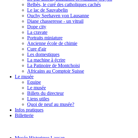
Belbès, le curé des catholiques cachés
Le lac de Sauvabelin
Ouchy Seehaven von Lausanne
Diane chasseresse - un vitrail
Dope city
La cravate
Portraits miniature
Ancienne école de chimie
Cure d'air
Les domestiques
La machine à écrire
La Patinoire de Montchoisi
Africains au Comptoir Suisse
Le musée
Equipe
Le musée
Billets du directeur
Liens utiles
Quoi de neuf au musée?
Infos pratiques
Billetterie
Musée Historique Lausan...