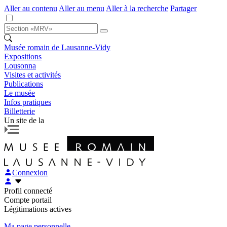
Aller au contenu
Aller au menu
Aller à la recherche
Partager
Musée romain de Lausanne-Vidy
Expositions
Lousonna
Visites et activités
Publications
Le musée
Infos pratiques
Billetterie
Un site de la
Connexion
Profil connecté
Compte portail
Légitimations actives
Ma page personnelle