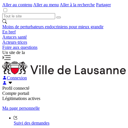
Aller au contenu
Aller au menu
Aller à la recherche
Partager
Moins de perturbateurs endocriniens pour mieux grandir
En bref
Astuces santé
Acteurs·trices
Foire aux questions
Un site de la
Connexion
Profil connecté
Compte portail
Légitimations actives
Ma page personnelle
Suivi des demandes