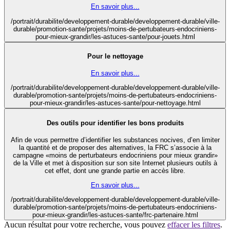
En savoir plus...
/portrait/durabilite/developpement-durable/developpement-durable/ville-
durable/promotion-sante/projets/moins-de-pertubateurs-endocriniens-
pour-mieux-grandir/les-astuces-sante/pour-jouets.html
Pour le nettoyage
En savoir plus...
/portrait/durabilite/developpement-durable/developpement-durable/ville-
durable/promotion-sante/projets/moins-de-pertubateurs-endocriniens-
pour-mieux-grandir/les-astuces-sante/pour-nettoyage.html
Des outils pour identifier les bons produits
Afin de vous permettre d’identifier les substances nocives, d’en limiter
la quantité et de proposer des alternatives, la FRC s’associe à la
campagne «moins de perturbateurs endocriniens pour mieux grandir»
de la Ville et met à disposition sur son site Internet plusieurs outils à
cet effet, dont une grande partie en accès libre.
En savoir plus...
/portrait/durabilite/developpement-durable/developpement-durable/ville-
durable/promotion-sante/projets/moins-de-pertubateurs-endocriniens-
pour-mieux-grandir/les-astuces-sante/frc-partenaire.html
Aucun résultat pour votre recherche, vous pouvez
effacer les filtres
.