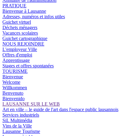
Annuaire de l'administration
PRATIQUE
Bienvenue à Lausanne
Adresses, numéros et infos utiles
Guichet virtuel
Déchets ménagers
Vacances scolaires
Guichet cartographique
NOUS REJOINDRE
L'employeur Ville
Offres d'emploi
Apprentissage
Stages et offres spontanées
TOURISME
Bienvenue
Welcome
Willkommen
Benvenuto
Bienvenido
LAUSANNE SUR LE WEB
Art en ville – le guide de l'art dans l'espace public lausannois
Services industriels
SiL Multimédia
Vins de la Ville
Lausanne Tourisme