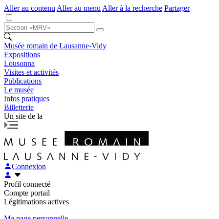
Aller au contenu
Aller au menu
Aller à la recherche
Partager
Musée romain de Lausanne-Vidy
Expositions
Lousonna
Visites et activités
Publications
Le musée
Infos pratiques
Billetterie
Un site de la
Connexion
Profil connecté
Compte portail
Légitimations actives
Ma page personnelle