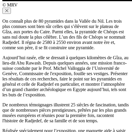
© MRV
On connaît plus de 80 pyramides dans la Vallée du Nil. Les trois
plus connues sont bien sûr celles qui s’élèvent sur le plateau de
Gîza, aux portes du Caire. Parmi elles, la pyramide de Chéops est
sans nul doute la plus célèbre. L’un des fils de Chéops se nommait
Radjedef. Il régna de 2580 à 2550 environ avant notre ère et,
comme son père, il se fit construire une pyramide.
Aujourd’hui rasée, elle se dressait à quelques kilomètres de Gîza, au
lieu-dit Abu Rawash. Depuis quelques années, une mission franco-
suisse conduite par le Prof. Michel Valloggia de l’Université de
Genève, Commissaire de l'exposition, fouille ses vestiges. Présenter
les résultats de ces recherches, faire le point sur les pyramides en
général et celle de Radjedef en particulier, et montrer l’atmosphère
d’un grand chantier archéologique en Egypte aujourd’hui, tels sont
les buts de l’exposition.
De nombreux témoignages illustrent 25 siècles de fascination, tandis
que de nombreuses pièces prestigieuses, prêtées par les plus grands
musées européens et réunies pour la première fois, racontent
l'histoire de Radjedef, de sa famille et de son temps.
Réalisée spécialement pour l’exposition, une maquette aide à saisir