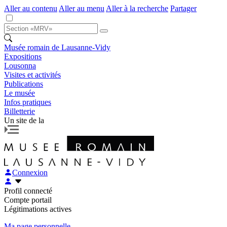
Aller au contenu
Aller au menu
Aller à la recherche
Partager
Musée romain de Lausanne-Vidy
Expositions
Lousonna
Visites et activités
Publications
Le musée
Infos pratiques
Billetterie
Un site de la
Connexion
Profil connecté
Compte portail
Légitimations actives
Ma page personnelle