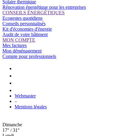
Solaire thermique
Rénovation énergétique pour les entreprises
CONSEILS ÉNERGÉTIQUES
Ecogestes quotidiens
Conseils personnalisés
Kit d'économies d'énergie
Audit de votre bâtiment
MON COMPTE
Mes factures
Mon déménagement
Compte pour professionnels
Webmaster
–
Mentions légales
Dimanche
17° / 31°
Lundi