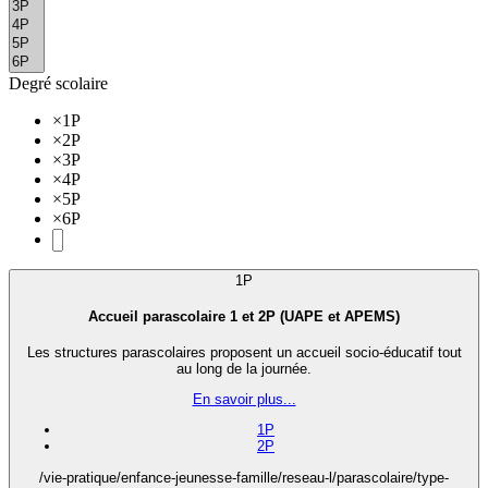
Degré scolaire
×
1P
×
2P
×
3P
×
4P
×
5P
×
6P
1P
Accueil parascolaire 1 et 2P (UAPE et APEMS)
Les structures parascolaires proposent un accueil socio-éducatif tout
au long de la journée.
En savoir plus...
1P
2P
/vie-pratique/enfance-jeunesse-famille/reseau-l/parascolaire/type-