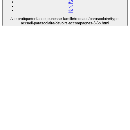
4P
5P
6P
/vie-pratique/enfance-jeunesse-famille/reseau-l/parascolaire/type-
accueil-parascolaire/devoirs-accompagnes-3-6p.html