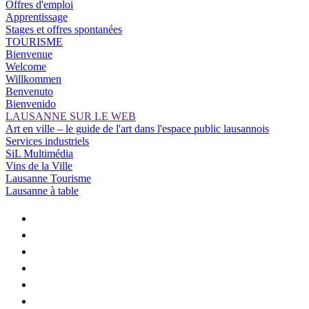
Offres d'emploi
Apprentissage
Stages et offres spontanées
TOURISME
Bienvenue
Welcome
Willkommen
Benvenuto
Bienvenido
LAUSANNE SUR LE WEB
Art en ville – le guide de l'art dans l'espace public lausannois
Services industriels
SiL Multimédia
Vins de la Ville
Lausanne Tourisme
Lausanne à table