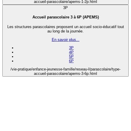
accueil-parascolaire/apems-1-2p.html
3P
Accueil parascolaire 3 à 6P (APEMS)
Les structures parascolaires proposent un accueil socio-éducatif tout
au long de la journée.
En savoir plus...
3P
4P
5P
6P
/vie-pratique/enfance-jeunesse-famille/reseau-l/parascolaire/type-
accueil-parascolaire/apems-3-6p.html