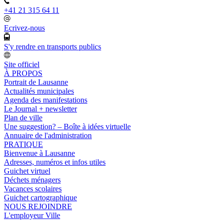
+41 21 315 64 11
Ecrivez-nous
S'y rendre en transports publics
Site officiel
À PROPOS
Portrait de Lausanne
Actualités municipales
Agenda des manifestations
Le Journal + newsletter
Plan de ville
Une suggestion? – Boîte à idées virtuelle
Annuaire de l'administration
PRATIQUE
Bienvenue à Lausanne
Adresses, numéros et infos utiles
Guichet virtuel
Déchets ménagers
Vacances scolaires
Guichet cartographique
NOUS REJOINDRE
L'employeur Ville