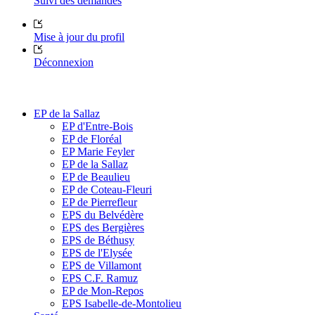
Suivi des demandes
Mise à jour du profil
Déconnexion
EP de la Sallaz
EP d'Entre-Bois
EP de Floréal
EP Marie Feyler
EP de la Sallaz
EP de Beaulieu
EP de Coteau-Fleuri
EP de Pierrefleur
EPS du Belvédère
EPS des Bergières
EPS de Béthusy
EPS de l'Elysée
EPS de Villamont
EPS C.F. Ramuz
EP de Mon-Repos
EPS Isabelle-de-Montolieu