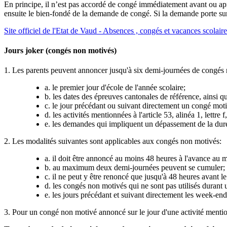
En principe, il n’est pas accordé de congé immédiatement avant ou aprè
ensuite le bien-fondé de la demande de congé. Si la demande porte su
Site officiel de l'Etat de Vaud - Absences , congés et vacances scolaire
Jours joker (congés non motivés)
1. Les parents peuvent annoncer jusqu'à six demi-journées de congés 
a. le premier jour d'école de l'année scolaire;
b. les dates des épreuves cantonales de référence, ainsi qu
c. le jour précédant ou suivant directement un congé motivé
d. les activités mentionnées à l'article 53, alinéa 1, lett
e. les demandes qui impliquent un dépassement de la dur
2. Les modalités suivantes sont applicables aux congés non motivés:
a. il doit être annoncé au moins 48 heures à l'avance au m
b. au maximum deux demi-journées peuvent se cumuler; la 
c. il ne peut y être renoncé que jusqu'à 48 heures avant l
d. les congés non motivés qui ne sont pas utilisés durant 
e. les jours précédant et suivant directement les week-ends
3. Pour un congé non motivé annoncé sur le jour d'une activité mentionné