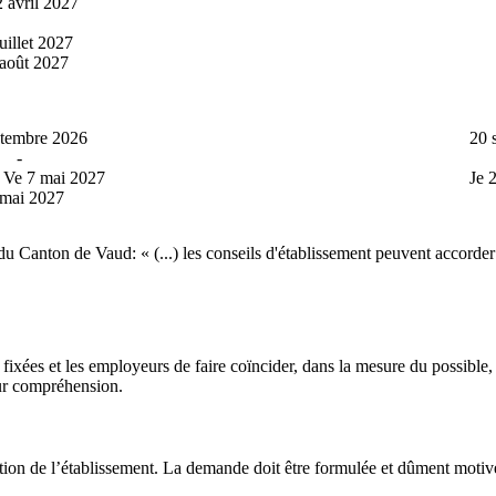
vril 2027
01
llet 2027
30
oût 2027
21
ptembre 2026
20 
-
à 
t Ve 7 mai 2027
Je 
mai 2027
5 
O) du Canton de Vaud: « (...) les conseils d'établissement peuvent acc
 fixées et les employeurs de faire coïncider, dans la mesure du possible,
eur compréhension.
ction de l’établissement. La demande doit être formulée et dûment moti