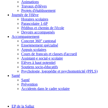
Animations
Travaux d'élèves
Projets d'établissement
Journée de l'élève
Horaires scolaires
Parascolaire 1-6P
Pédibus et chemin de l'école
Devoirs accompagnés
Accompagnement
Concept 360° cantonal
Enseignement spécialisé
Appuis scolaires
Cours de français et classes d'accueil
Assistant·e social·e scolaire
Elèves à haut potentiel
Soutiens socio-éducatifs
Psychologie, logopédie et psychomotricité (PPLS)
Santé
Santé
Prévention
Accidents dans le cadre scolaire
EP de la Sallaz