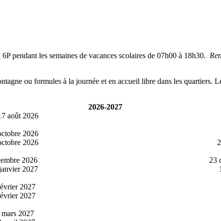
la 6P pendant les semaines de vacances scolaires de 07h00 à 18h30.
Ren
ntagne ou formules à la journée et en accueil libre dans les quartiers. 
2026-2027
oût 2026
23
tobre 2026
8 
tobre 2026
25 
cembre 2026
23 
nvier 2027
10 
rier 2027
11 
vrier 2027
21
ars 2027
13