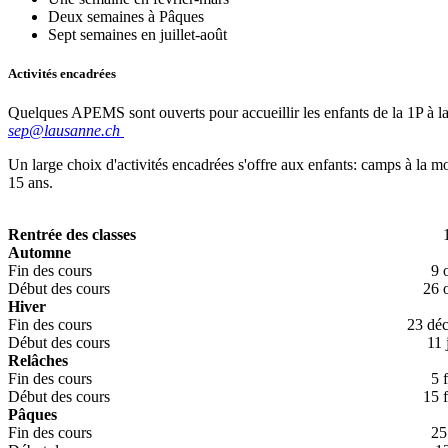
Deux semaines à Pâques
Sept semaines en juillet-août
Activités encadrées
Quelques APEMS sont ouverts pour accueillir les enfants de la 1P à 
sep@lausanne.ch
Un large choix d'activités encadrées s'offre aux enfants: camps à la mo
15 ans.
Rentrée des classes
17 a
Automne
Fin des cours
9 oc
Début des cours
26 oc
Hiver
Fin des cours
23 dé
Début des cours
11 ja
Relâches
Fin des cours
5 fév
Début des cours
15 fé
Pâques
Fin des cours
25 m