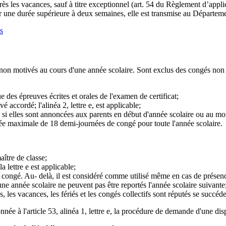
s les vacances, sauf à titre exceptionnel (art. 54 du Règlement d’applic
r une durée supérieure à deux semaines, elle est transmise au Départeme
s
non motivés au cours d'une année scolaire. Sont exclus des congés non
e des épreuves écrites et orales de l'examen de certificat;
 accordé; l'alinéa 2, lettre e, est applicable;
re f, si elles sont annoncées aux parents en début d'année scolaire ou au m
ée maximale de 18 demi-journées de congé pour toute l'année scolaire.
aître de classe;
lettre e est applicable;
e congé. Au- delà, il est considéré comme utilisé même en cas de présenc
une année scolaire ne peuvent pas être reportés l'année scolaire suivante
, les vacances, les fériés et les congés collectifs sont réputés se succéde
e à l'article 53, alinéa 1, lettre e, la procédure de demande d'une dispe