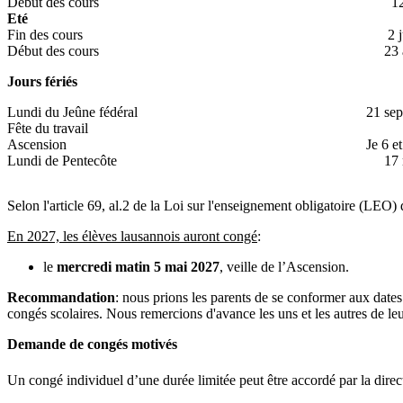
Début des cours
12 a
Eté
Fin des cours
2 jui
Début des cours
23 a
Jours fériés
Lundi du Jeûne fédéral
21 se
Fête du travail
Ascension
Je 6 e
Lundi de Pentecôte
17 
Selon l'article 69, al.2 de la Loi sur l'enseignement obligatoire (LE
En 2027, les élèves lausannois auront congé
:
le
mercredi matin 5 mai 2027
, veille de l’Ascension.
Recommandation
: nous prions les parents de se conformer aux dates
congés scolaires. Nous remercions d'avance les uns et les autres de l
Demande de congés motivés
Un congé individuel d’une durée limitée peut être accordé par la dire