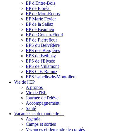
EP d'Entre-Bois
EP de Floréal
EP de Mon-Repos
EP Marie Feyler
EP de la Sallaz
EP de Beaulieu
EP de Coteau-Fleuri
EP de Pierrefleur
EPS du Belvédère
EPS des Bergières
EPS de Béthusy
EPS de l'Elysée
EPS de Villamont
EPS C.F. Ramuz
EPS Isabelle-de-Montolieu
Vie de l'EP
A propos
Vie de l'EP
Journée de l'élève
Accompagnement
Santé
Vacances et demande de ...
Agenda
Camps et sorties
Vacances et demande de congés