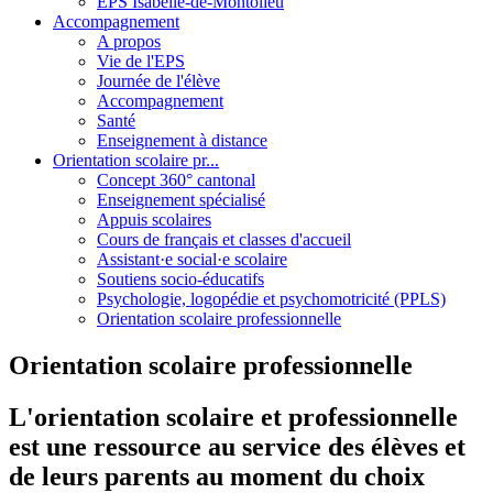
EPS Isabelle-de-Montolieu
Accompagnement
A propos
Vie de l'EPS
Journée de l'élève
Accompagnement
Santé
Enseignement à distance
Orientation scolaire pr...
Concept 360° cantonal
Enseignement spécialisé
Appuis scolaires
Cours de français et classes d'accueil
Assistant·e social·e scolaire
Soutiens socio-éducatifs
Psychologie, logopédie et psychomotricité (PPLS)
Orientation scolaire professionnelle
Orientation scolaire professionnelle
L'orientation scolaire et professionnelle
est une ressource au service des élèves et
de leurs parents au moment du choix