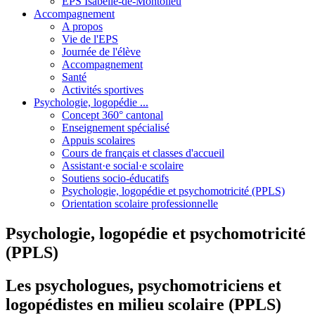
EPS Isabelle-de-Montolieu
Accompagnement
A propos
Vie de l'EPS
Journée de l'élève
Accompagnement
Santé
Activités sportives
Psychologie, logopédie ...
Concept 360° cantonal
Enseignement spécialisé
Appuis scolaires
Cours de français et classes d'accueil
Assistant·e social·e scolaire
Soutiens socio-éducatifs
Psychologie, logopédie et psychomotricité (PPLS)
Orientation scolaire professionnelle
Psychologie, logopédie et psychomotricité
(PPLS)
Les psychologues, psychomotriciens et
logopédistes en milieu scolaire (PPLS)