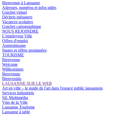
Bienvenue à Lausanne
Adresses, numéros et infos utiles
Guichet virtuel
Déchets ménagers
Vacances scolaires
Guichet cartographique
NOUS REJOINDRE
L'employeur Ville
Offres d'emploi
Apprentissage
Stages et offres spontanées
TOURISME
Bienvenue
Welcome
Willkommen
Benvenuto
Bienvenido
LAUSANNE SUR LE WEB
Art en ville – le guide de l'art dans l'espace public lausannois
Services industriels
SiL Multimédia
Vins de la Ville
Lausanne Tourisme
Lausanne à table