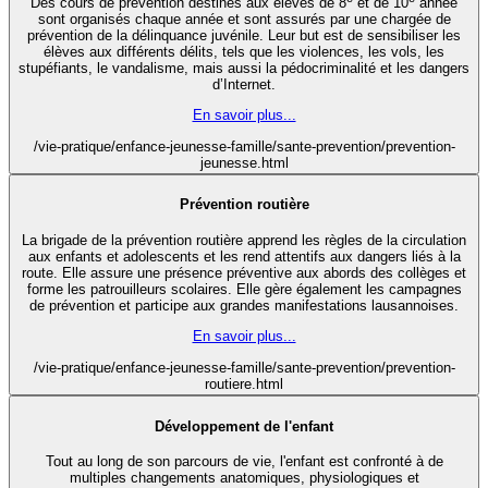
Des cours de prévention destinés aux élèves de 8
et de 10
année
sont organisés chaque année et sont assurés par une chargée de
prévention de la délinquance juvénile. Leur but est de sensibiliser les
élèves aux différents délits, tels que les violences, les vols, les
stupéfiants, le vandalisme, mais aussi la pédocriminalité et les dangers
d’Internet.
En savoir plus...
/vie-pratique/enfance-jeunesse-famille/sante-prevention/prevention-
jeunesse.html
Prévention routière
La brigade de la prévention routière apprend les règles de la circulation
aux enfants et adolescents et les rend attentifs aux dangers liés à la
route. Elle assure une présence préventive aux abords des collèges et
forme les patrouilleurs scolaires. Elle gère également les campagnes
de prévention et participe aux grandes manifestations lausannoises.
En savoir plus...
/vie-pratique/enfance-jeunesse-famille/sante-prevention/prevention-
routiere.html
Développement de l'enfant
Tout au long de son parcours de vie, l'enfant est confronté à de
multiples changements anatomiques, physiologiques et