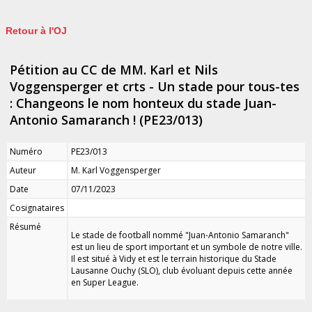
Retour à l'OJ
Pétition au CC de MM. Karl et Nils
Voggensperger et crts - Un stade pour tous-tes
: Changeons le nom honteux du stade Juan-
Antonio Samaranch ! (PE23/013)
Numéro
PE23/013
Auteur
M. Karl Voggensperger
Date
07/11/2023
Cosignataires
Résumé
Le stade de football nommé "Juan-Antonio Samaranch"
est un lieu de sport important et un symbole de notre ville.
Il est situé à Vidy et est le terrain historique du Stade
Lausanne Ouchy (SLO), club évoluant depuis cette année
en Super League.