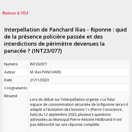
Retour à l'OJ
Interpellation de Panchard Ilias - Riponne : quid
de la présence policière passée et des
interdictions de périmètre devenues la
panacée ? (INT23/077)
Numéro
INT23/077
Auteur
M. Ilias PANCHARD
Date
21/11/2023
Cosignataires
Résumé
Lors du débat sur l'interpellation urgente « Le futur
espace de consommation sécurisée de la Riponne sera-t-il
adapté à l'évolution des besoins ? » (Pierre Conscience,
EaG) du 12 septembre 2023, plusieurs questions
adressées au Municipal Pierre-Antoine Hildbrand n'ont
pas débouché sur une réponse complète.