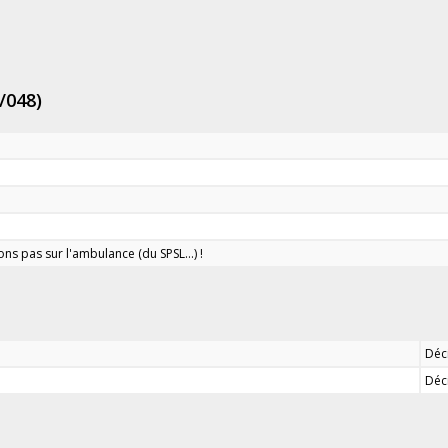
/048)
rons pas sur l'ambulance (du SPSL...) !
Déci
Déc