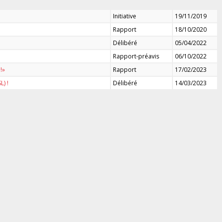
Initiative
19/11/2019
Rapport
18/10/2020
Délibéré
05/04/2022
Rapport-préavis
06/10/2022
!»
Rapport
17/02/2023
) !
Délibéré
14/03/2023