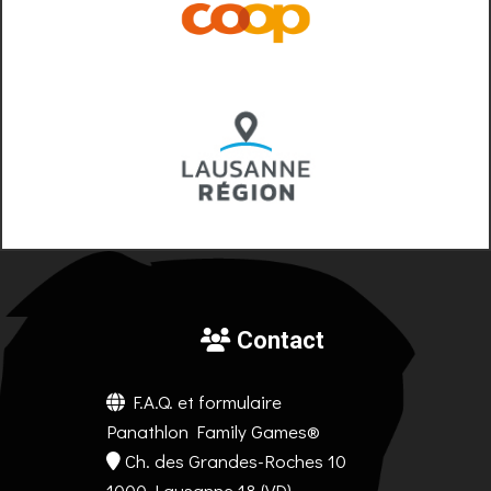
Contact
F.A.Q. et formulaire
Panathlon Family Games®
Ch. des Grandes-Roches 10
1000 Lausanne 18 (VD)