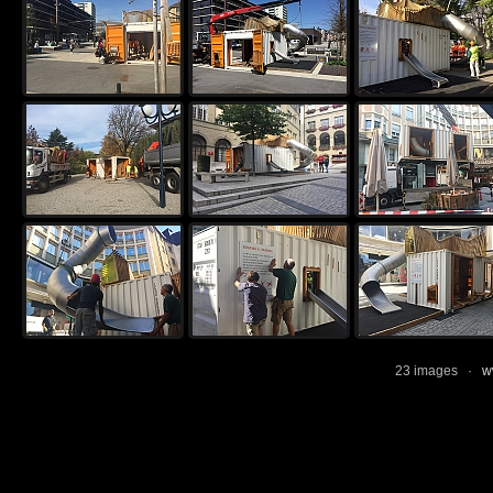
23 images ·
w