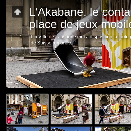
L’Akabane, le conta
place de jeux mobil
Lla Ville de Lausanne met à disposition la toute
de Suisse romande.