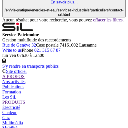
En savoir plus...
/en/vie-pratique/energies-et-eau/services-industriels/particuliers/contact-
sil.html
Aucun résultat pour votre recherche, vous pouvez
effacer les filtres
.
Service Patrimoine
Gestion multifluide des raccordements
Rue de Genève 32
Case postale 7416
1002 Lausanne
Write to us
Phone
021 315 87 87
lun-ven 07h30 à 12h00
S'y rendre en transports publics
Site officiel
À PROPOS
Nos activités
Publications
Formation
Les SiL
PRODUITS
Électricité
Chaleur
Gaz
Multimédia
Mobilité