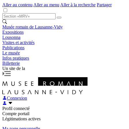
Aller au contenu
Aller au menu
Aller à la recherche
Partager
Musée romain de Lausanne-Vidy
Expositions
Lousonna
Visites et activités
Publications
Le musée
Infos pratiques
Billetterie
Un site de la
Connexion
Profil connecté
Compte portail
Légitimations actives
Ma page personnelle