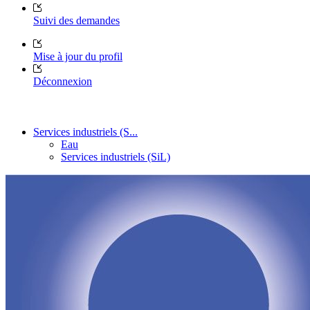
Suivi des demandes
Mise à jour du profil
Déconnexion
Services industriels (S...
Eau
Services industriels (SiL)