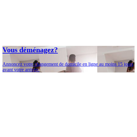
Vous déménagez?
Annoncez votre changement de domicile en ligne au moins 15 jours
avant votre arrivée.