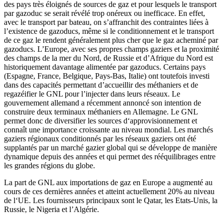
des pays très éloignés de sources de gaz et pour lesquels le transport
par gazoduc se serait révélé trop onéreux ou inefficace. En effet,
avec le transport par bateau, on s’affranchit des contraintes liées à
l’existence de gazoducs, même si le conditionnement et le transport
de ce gaz le rendent généralement plus cher que le gaz acheminé par
gazoducs. L’Europe, avec ses propres champs gaziers et la proximité
des champs de la mer du Nord, de Russie et d’Afrique du Nord est
historiquement davantage alimentée par gazoducs. Certains pays
(Espagne, France, Belgique, Pays-Bas, Italie) ont toutefois investi
dans des capacités permettant d’accueillir des méthaniers et de
regazéifier le GNL pour l’injecter dans leurs réseaux. Le
gouvernement allemand a récemment annoncé son intention de
construire deux terminaux méthaniers en Allemagne. Le GNL
permet donc de diversifier les sources d‘approvisionnement et
connaît une importance croissante au niveau mondial. Les marchés
gaziers régionaux conditionnés par les réseaux gaziers ont été
supplantés par un marché gazier global qui se développe de manière
dynamique depuis des années et qui permet des rééquilibrages entre
les grandes régions du globe.
La part de GNL aux importations de gaz en Europe a augmenté au
cours de ces dernières années et atteint actuellement 20% au niveau
de l‘UE. Les fournisseurs principaux sont le Qatar, les Etats-Unis, la
Russie, le Nigeria et l’Algérie.