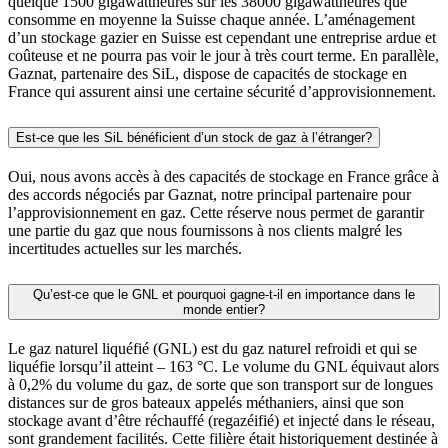
quelque 1500 gigawattheures sur les 38000 gigawattheures que
consomme en moyenne la Suisse chaque année. L’aménagement
d’un stockage gazier en Suisse est cependant une entreprise ardue et
coûteuse et ne pourra pas voir le jour à très court terme. En parallèle,
Gaznat, partenaire des SiL, dispose de capacités de stockage en
France qui assurent ainsi une certaine sécurité d’approvisionnement.
Est-ce que les SiL bénéficient d’un stock de gaz à l’étranger?
Oui, nous avons accès à des capacités de stockage en France grâce à
des accords négociés par Gaznat, notre principal partenaire pour
l’approvisionnement en gaz. Cette réserve nous permet de garantir
une partie du gaz que nous fournissons à nos clients malgré les
incertitudes actuelles sur les marchés.
Qu’est-ce que le GNL et pourquoi gagne-t-il en importance dans le
monde entier?
Le gaz naturel liquéfié (GNL) est du gaz naturel refroidi et qui se
liquéfie lorsqu’il atteint – 163 °C. Le volume du GNL équivaut alors
à 0,2% du volume du gaz, de sorte que son transport sur de longues
distances sur de gros bateaux appelés méthaniers, ainsi que son
stockage avant d’être réchauffé (regazéifié) et injecté dans le réseau,
sont grandement facilités. Cette filière était historiquement destinée à