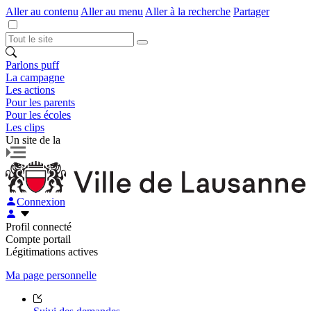
Aller au contenu
Aller au menu
Aller à la recherche
Partager
Parlons puff
La campagne
Les actions
Pour les parents
Pour les écoles
Les clips
Un site de la
Connexion
Profil connecté
Compte portail
Légitimations actives
Ma page personnelle