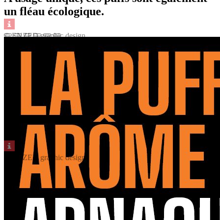
un
fléau écologique.
© ENZED graphic design
© ENZED graphic design