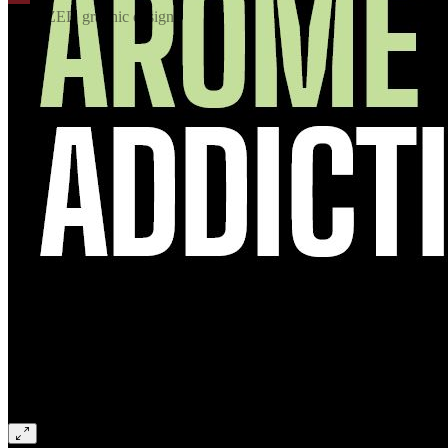
© ENZED graphic design
Previous
Next