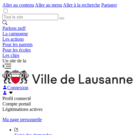
Aller au contenu
Aller au menu
Aller à la recherche
Partager
Parlons puff
La campagne
Les actions
Pour les parents
Pour les écoles
Les clips
Un site de la
Connexion
Profil connecté
Compte portail
Légitimations actives
Ma page personnelle