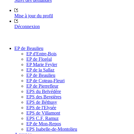
Suivi des demandes
Mise à jour du profil
Déconnexion
EP de Beaulieu
EP d'Entre-Bois
EP de Floréal
EP Marie Feyler
EP de la Sallaz
EP de Beaulieu
EP de Coteau-Fleuri
EP de Pierrefleur
EPS du Belvédère
EPS des Bergières
EPS de Béthusy
EPS de l'Elysée
EPS de Villamont
EPS C.F. Ramuz
EP de Mon-Repos
EPS Isabelle-de-Montolieu