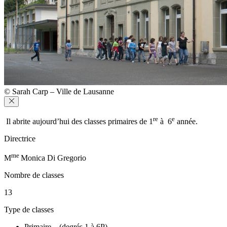
© Sarah Carp – Ville de Lausanne
re
e
Il abrite aujourd’hui des classes primaires de 1
à 6
année.
Directrice
me
M
Monica Di Gregorio
Nombre de classes
13
Type de classes
Primaire – (degrés 1 à 6P)