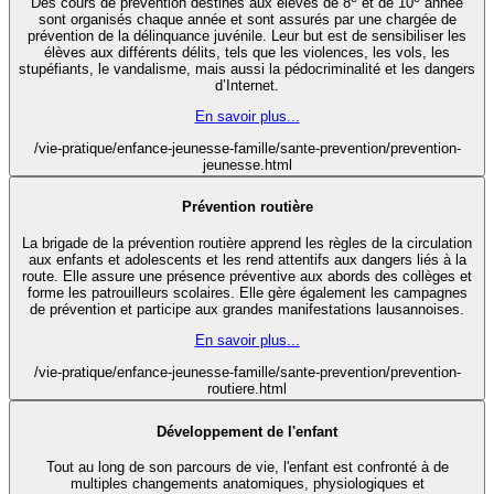
Des cours de prévention destinés aux élèves de 8
et de 10
année
sont organisés chaque année et sont assurés par une chargée de
prévention de la délinquance juvénile. Leur but est de sensibiliser les
élèves aux différents délits, tels que les violences, les vols, les
stupéfiants, le vandalisme, mais aussi la pédocriminalité et les dangers
d’Internet.
En savoir plus...
/vie-pratique/enfance-jeunesse-famille/sante-prevention/prevention-
jeunesse.html
Prévention routière
La brigade de la prévention routière apprend les règles de la circulation
aux enfants et adolescents et les rend attentifs aux dangers liés à la
route. Elle assure une présence préventive aux abords des collèges et
forme les patrouilleurs scolaires. Elle gère également les campagnes
de prévention et participe aux grandes manifestations lausannoises.
En savoir plus...
/vie-pratique/enfance-jeunesse-famille/sante-prevention/prevention-
routiere.html
Développement de l'enfant
Tout au long de son parcours de vie, l'enfant est confronté à de
multiples changements anatomiques, physiologiques et