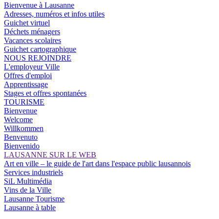
Bienvenue à Lausanne
Adresses, numéros et infos utiles
Guichet virtuel
Déchets ménagers
Vacances scolaires
Guichet cartographique
NOUS REJOINDRE
L'employeur Ville
Offres d'emploi
Apprentissage
Stages et offres spontanées
TOURISME
Bienvenue
Welcome
Willkommen
Benvenuto
Bienvenido
LAUSANNE SUR LE WEB
Art en ville – le guide de l'art dans l'espace public lausannois
Services industriels
SiL Multimédia
Vins de la Ville
Lausanne Tourisme
Lausanne à table