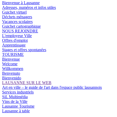
Bienvenue à Lausanne
Adresses, numéros et infos utiles
Guichet virtuel
Déchets ménagers
Vacances scolaires
Guichet cartographique
NOUS REJOINDRE
L'employeur Ville
Offres d'emploi
Apprentissage
Stages et offres spontanées
TOURISME
Bienvenue
Welcome
Willkommen
Benvenuto
Bienvenido
LAUSANNE SUR LE WEB
Art en ville – le guide de l'art dans l'espace public lausannois
Services industriels
SiL Multimédia
Vins de la Ville
Lausanne Tourisme
Lausanne à table