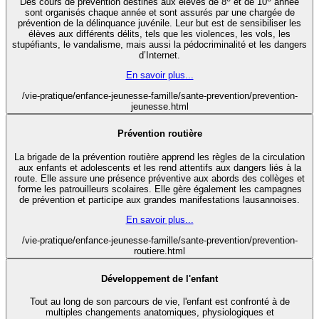
Des cours de prévention destinés aux élèves de 8
et de 10
année
sont organisés chaque année et sont assurés par une chargée de
prévention de la délinquance juvénile. Leur but est de sensibiliser les
élèves aux différents délits, tels que les violences, les vols, les
stupéfiants, le vandalisme, mais aussi la pédocriminalité et les dangers
d’Internet.
En savoir plus...
/vie-pratique/enfance-jeunesse-famille/sante-prevention/prevention-
jeunesse.html
Prévention routière
La brigade de la prévention routière apprend les règles de la circulation
aux enfants et adolescents et les rend attentifs aux dangers liés à la
route. Elle assure une présence préventive aux abords des collèges et
forme les patrouilleurs scolaires. Elle gère également les campagnes
de prévention et participe aux grandes manifestations lausannoises.
En savoir plus...
/vie-pratique/enfance-jeunesse-famille/sante-prevention/prevention-
routiere.html
Développement de l'enfant
Tout au long de son parcours de vie, l'enfant est confronté à de
multiples changements anatomiques, physiologiques et