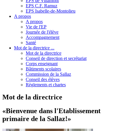
EPS de Villamont
EPS C.F. Ramuz
EPS Isabelle-de-Montolieu
A propos
A propos
Vie de l'EP
Journée de l'élève
Accompagnement
Santé
Mot de la directrice ...
Mot de la directrice
Conseil de direction et secrétariat
Corps enseignant
Bâtiments scolaires
Commission de la Sallaz
Conseil des élèves
Règlements et chartes
Mot de la directrice
«Bienvenue dans l'Etablissement
primaire de la Sallaz!»