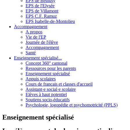
EPS de Béthusy
EPS de l'Elysée
EPS de Villamont
EPS C.F. Ramuz
EPS Isabelle-de-Montolieu
Accompagnement
A propos
Vie de l'EP
Journée de l'élève
Accompagnement
Santé
Enseignement spécialisé...
Concept 360° cantonal
Ressources pour les parents
Enseignement spécialisé
Appuis scolaires
Cours de français et classes d'accueil
Assistant·e social·e scolaire
Elèves à haut potentiel
Soutiens socio-éducatifs
Psychologie, logopédie et psychomotricité (PPLS)
Enseignement spécialisé