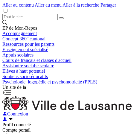
Aller au contenu
Aller au menu
Aller à la recherche
Partager
EP de Mon-Repos
Accompagnement
Concept 360° cantonal
Ressources pour les parents
Enseignement spécialisé
Appuis scolaires
Cours de français et classes d'accueil
Assistant·e social·e scolaire
Elèves à haut potentiel
Soutiens socio-éducatifs
Psychologie, logopédie et psychomotricité (PPLS)
Un site de la
Connexion
Profil connecté
Compte portail