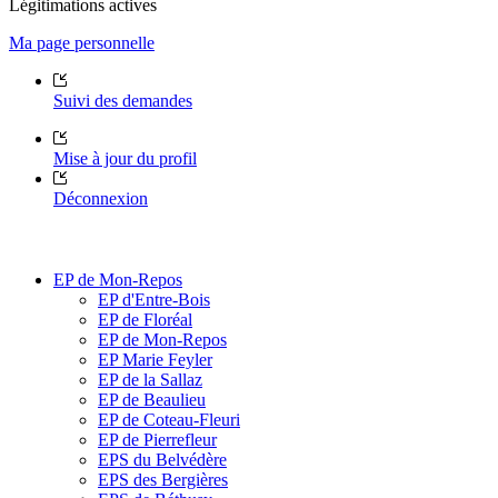
Légitimations actives
Ma page personnelle
Suivi des demandes
Mise à jour du profil
Déconnexion
EP de Mon-Repos
EP d'Entre-Bois
EP de Floréal
EP de Mon-Repos
EP Marie Feyler
EP de la Sallaz
EP de Beaulieu
EP de Coteau-Fleuri
EP de Pierrefleur
EPS du Belvédère
EPS des Bergières