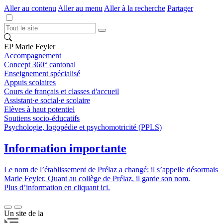
Aller au contenu
Aller au menu
Aller à la recherche
Partager
EP Marie Feyler
Accompagnement
Concept 360° cantonal
Enseignement spécialisé
Appuis scolaires
Cours de français et classes d'accueil
Assistant·e social·e scolaire
Elèves à haut potentiel
Soutiens socio-éducatifs
Psychologie, logopédie et psychomotricité (PPLS)
Information importante
Le nom de l’établissement de Prélaz a changé: il s’appelle désormais
Marie Feyler. Quant au collège de Prélaz, il garde son nom.
Plus d’information en cliquant ici.
Un site de la