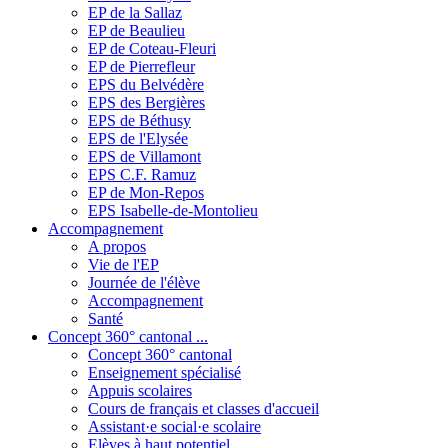
EP de la Sallaz
EP de Beaulieu
EP de Coteau-Fleuri
EP de Pierrefleur
EPS du Belvédère
EPS des Bergières
EPS de Béthusy
EPS de l'Elysée
EPS de Villamont
EPS C.F. Ramuz
EP de Mon-Repos
EPS Isabelle-de-Montolieu
Accompagnement
A propos
Vie de l'EP
Journée de l'élève
Accompagnement
Santé
Concept 360° cantonal ...
Concept 360° cantonal
Enseignement spécialisé
Appuis scolaires
Cours de français et classes d'accueil
Assistant·e social·e scolaire
Elèves à haut potentiel