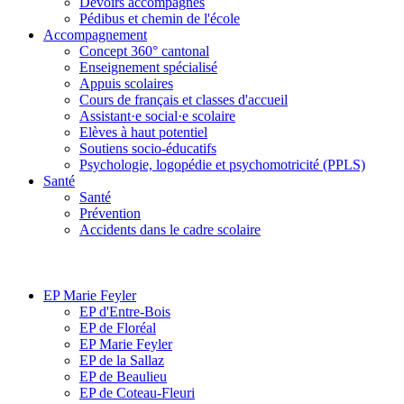
Devoirs accompagnés
Pédibus et chemin de l'école
Accompagnement
Concept 360° cantonal
Enseignement spécialisé
Appuis scolaires
Cours de français et classes d'accueil
Assistant·e social·e scolaire
Elèves à haut potentiel
Soutiens socio-éducatifs
Psychologie, logopédie et psychomotricité (PPLS)
Santé
Santé
Prévention
Accidents dans le cadre scolaire
EP Marie Feyler
EP d'Entre-Bois
EP de Floréal
EP Marie Feyler
EP de la Sallaz
EP de Beaulieu
EP de Coteau-Fleuri