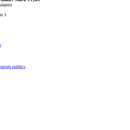
olaires
s 1
0
nsports publics