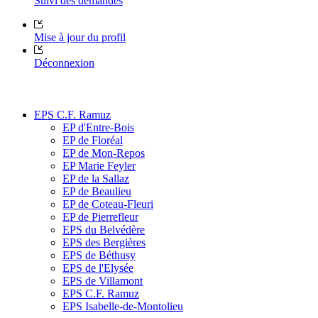
Suivi des demandes
Mise à jour du profil
Déconnexion
EPS C.F. Ramuz
EP d'Entre-Bois
EP de Floréal
EP de Mon-Repos
EP Marie Feyler
EP de la Sallaz
EP de Beaulieu
EP de Coteau-Fleuri
EP de Pierrefleur
EPS du Belvédère
EPS des Bergières
EPS de Béthusy
EPS de l'Elysée
EPS de Villamont
EPS C.F. Ramuz
EPS Isabelle-de-Montolieu