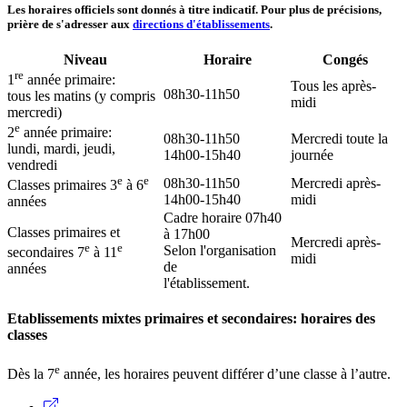
Les horaires officiels sont donnés à titre indicatif. Pour plus de précisions,
prière de s'adresser aux
directions d'établissements
.
Niveau
Horaire
Congés
re
1
année primaire:
Tous les après-
08h30-11h50
tous les matins (y compris
midi
mercredi)
e
2
année primaire:
08h30-11h50
Mercredi toute la
lundi, mardi, jeudi,
14h00-15h40
journée
vendredi
e
e
08h30-11h50
Mercredi après-
Classes primaires 3
à 6
14h00-15h40
midi
années
Cadre horaire 07h40
Classes primaires et
à 17h00
Mercredi après-
e
e
Selon l'organisation
secondaires 7
à 11
midi
de
années
l'établissement.
Etablissements mixtes primaires et secondaires: horaires des
classes
e
Dès la 7
année, les horaires peuvent différer d’une classe à l’autre.