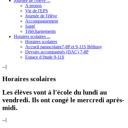
Journée de l'élève ...
A propos
Vie de l'EPS
Journée de l'élève
Accompagnement
Santé
Téléchargements
Horaires scolaires ...
Horaires scolaires
Accueil parascolaire7-8P et 9-11S Béthusy
Devoirs accompagnés (DAC) 7-8P
Espace d’étude 9-11S
--]
Horaires scolaires
Les élèves vont à l'école du lundi au
vendredi. Ils ont congé le mercredi après-
midi.
--]