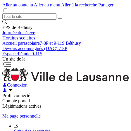
Aller au contenu
Aller au menu
Aller à la recherche
Partager
EPS de Béthusy
Journée de l'élève
Horaires scolaires
Accueil parascolaire7-8P et 9-11S Béthusy
Devoirs accompagnés (DAC) 7-8P
Espace d’étude 9-11S
Un site de la
Connexion
Profil connecté
Compte portail
Légitimations actives
Ma page personnelle