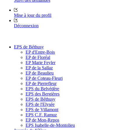
Suivi des demandes
Mise à jour du profil
Déconnexion
EPS de Béthusy
EP d'Entre-Bois
EP de Floréal
EP Marie Feyler
EP de la Sallaz
EP de Beaulieu
EP de Coteau-Fleuri
EP de Pierrefleur
EPS du Belvédère
EPS des Bergières
EPS de Béthusy
EPS de l'Elysée
EPS de Villamont
EPS C.F. Ramuz
EP de Mon-Repos
EPS Isabelle-de-Montolieu