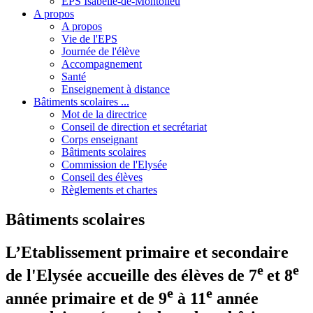
EPS Isabelle-de-Montolieu
A propos
A propos
Vie de l'EPS
Journée de l'élève
Accompagnement
Santé
Enseignement à distance
Bâtiments scolaires ...
Mot de la directrice
Conseil de direction et secrétariat
Corps enseignant
Bâtiments scolaires
Commission de l'Elysée
Conseil des élèves
Règlements et chartes
Bâtiments scolaires
L’Etablissement primaire et secondaire
e
e
de l'Elysée accueille des élèves de 7
et 8
e
e
année primaire et de 9
à 11
année