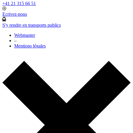
+41 21 315 66 51
Ecrivez-nous
S'y rendre en transports publics
Webmaster
–
Mentions légales