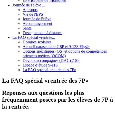
EPS Isabelle-de-Montolieu
Journée de l'élève ...
A propos
Vie de l'EPS
Journée de l'élève
Accompagnement
Santé
Enseignement à distance
La FAQ spécial «rentrée...
Horaires scolaires
Accueil parascolaire 7-8P et 9-12S Elysée
Options spécifiques (OS) et options de compétences
orientées métiers (OCOM)
Devoirs accompagnés (DAC) 7-8P
Espace d’étude 9-11S
La FAQ spécial «rentrée des 7P»
La FAQ spécial «rentrée des 7P»
Réponses aux questions les plus
fréquemment posées par les élèves de 7P à
la rentrée.